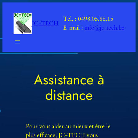
Aller
au
Tel. : 0498.05.86.15
JC-TECH
contenu
E-mail :
info@jc-tech.be
Assistance à
distance
Pour vous aider au mieux et être le
plus efficace, JC-TECH vous